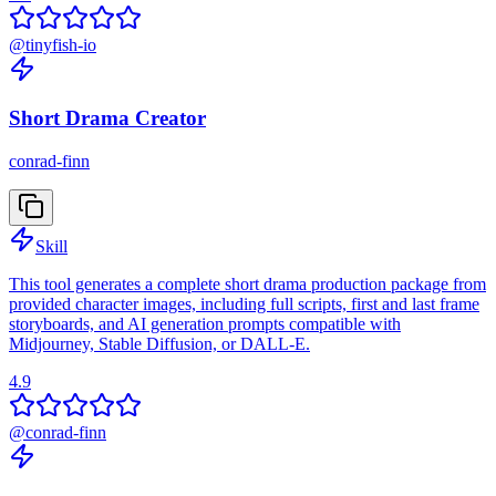
@
tinyfish-io
Short Drama Creator
conrad-finn
Skill
This tool generates a complete short drama production package from
provided character images, including full scripts, first and last frame
storyboards, and AI generation prompts compatible with
Midjourney, Stable Diffusion, or DALL-E.
4.9
@
conrad-finn