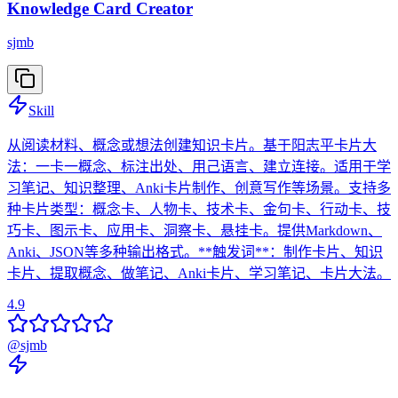
Knowledge Card Creator
sjmb
Skill
从阅读材料、概念或想法创建知识卡片。基于阳志平卡片大
法：一卡一概念、标注出处、用己语言、建立连接。适用于学
习笔记、知识整理、Anki卡片制作、创意写作等场景。支持多
种卡片类型：概念卡、人物卡、技术卡、金句卡、行动卡、技
巧卡、图示卡、应用卡、洞察卡、悬挂卡。提供Markdown、
Anki、JSON等多种输出格式。**触发词**：制作卡片、知识
卡片、提取概念、做笔记、Anki卡片、学习笔记、卡片大法。
4.9
@
sjmb