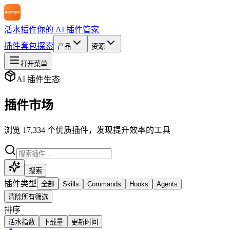
活水插件
你的 AI 插件管家
插件
套包
探索
产品
资源
打开菜单
AI 插件生态
插件市场
浏览 17,334 个优质插件，发现提升效率的工具
搜索
插件类型
全部
Skills
Commands
Hooks
Agents
清除所有筛选
排序
活水指数
下载量
更新时间