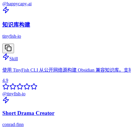
@
happycapy-ai
知识库构建
tinyfish-io
Skill
使用 TinyFish CLI 从公开网络源构建 Obsidian 兼容知识
4.9
@
tinyfish-io
Short Drama Creator
conrad-finn