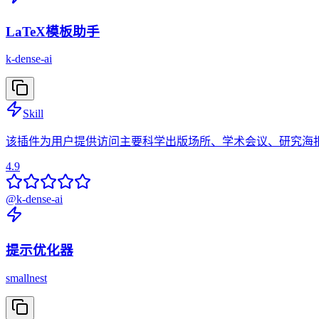
LaTeX模板助手
k-dense-ai
Skill
该插件为用户提供访问主要科学出版场所、学术会议、研究海报
4.9
@
k-dense-ai
提示优化器
smallnest