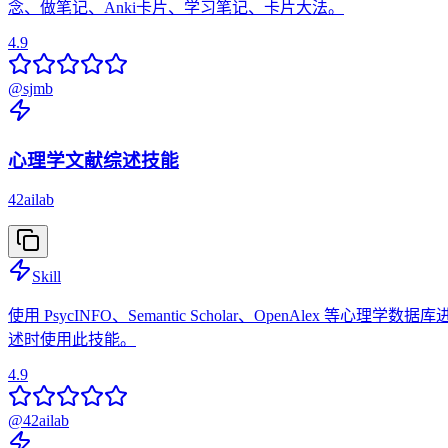
念、做笔记、Anki卡片、学习笔记、卡片大法。
4.9
@
sjmb
心理学文献综述技能
42ailab
Skill
使用 PsycINFO、Semantic Scholar、OpenAl
述时使用此技能。
4.9
@
42ailab