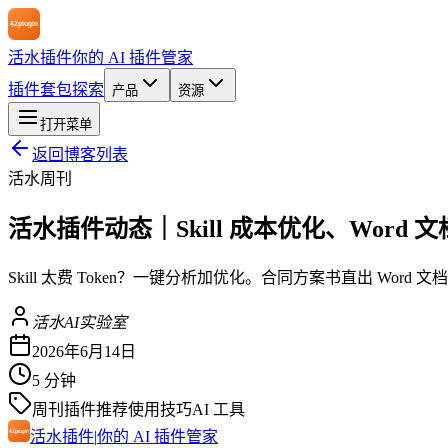
活水插件
你的 AI 插件管家
插件
套包
探索
产品
资源
打开菜单
返回博客列表
活水周刊
活水插件动态｜Skill 成本优化、Word 文档 
Skill 太费 Token？一键分析加优化。合同方案书直出 Word
活水AI实验室
2026年6月14日
5 分钟
周刊
插件推荐
使用技巧
AI 工具
活水插件
|
你的 AI 插件管家