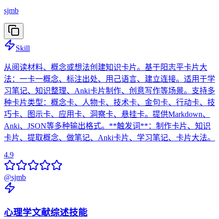
sjmb
Skill
从阅读材料、概念或想法创建知识卡片。基于阳志平卡片大
法：一卡一概念、标注出处、用己语言、建立连接。适用于学
习笔记、知识整理、Anki卡片制作、创意写作等场景。支持多
种卡片类型：概念卡、人物卡、技术卡、金句卡、行动卡、技
巧卡、图示卡、应用卡、洞察卡、悬挂卡。提供Markdown、
Anki、JSON等多种输出格式。**触发词**：制作卡片、知识
卡片、提取概念、做笔记、Anki卡片、学习笔记、卡片大法。
4.9
@
sjmb
心理学文献综述技能