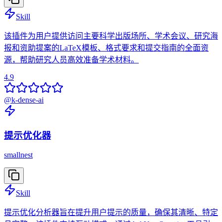
Skill
该插件为用户提供访问主要科学出版场所、学术会议、研究海
报和资助提案的LaTeX模板、格式要求和提交指南的全面资
源，帮助研究人员高效准备学术材料。
4.9
@
k-dense-ai
提示优化器
smallnest
Skill
提示优化分析器旨在提升用户提示的质量，确保其清晰、特定