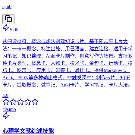
sjmb
Skill
从阅读材料、概念或想法创建知识卡片。基于阳志平卡片大
法：一卡一概念、标注出处、用己语言、建立连接。适用于学
习笔记、知识整理、Anki卡片制作、创意写作等场景。支持多
种卡片类型：概念卡、人物卡、技术卡、金句卡、行动卡、技
巧卡、图示卡、应用卡、洞察卡、悬挂卡。提供Markdown、
Anki、JSON等多种输出格式。**触发词**：制作卡片、知识
卡片、提取概念、做笔记、Anki卡片、学习笔记、卡片大法。
4.9
@
sjmb
心理学文献综述技能