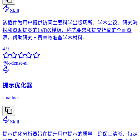
Skill
该插件为用户提供访问主要科学出版场所、学术会议、研究海
报和资助提案的LaTeX模板、格式要求和提交指南的全面资
源，帮助研究人员高效准备学术材料。
4.9
@
k-dense-ai
提示优化器
smallnest
Skill
提示优化分析器旨在提升用户提示的质量，确保其清晰、特定