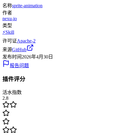
名称
sprite-animation
作者
nexu-io
类型
⚡
Skill
许可证
Apache-2
来源
GitHub
发布时间
2026年4月30日
报告问题
插件评分
活水指数
2.8