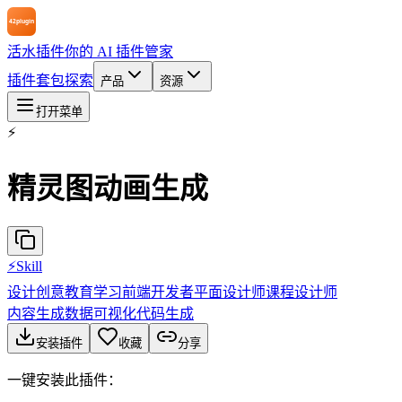
活水插件
你的 AI 插件管家
插件
套包
探索
产品
资源
打开菜单
⚡
精灵图动画生成
⚡
Skill
设计创意
教育学习
前端开发者
平面设计师
课程设计师
内容生成
数据可视化
代码生成
安装插件
收藏
分享
一键安装此插件：