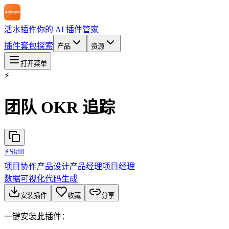
活水插件
你的 AI 插件管家
插件
套包
探索
产品
资源
打开菜单
⚡
团队 OKR 追踪
⚡
Skill
项目协作
产品设计
产品经理
项目经理
数据可视化
代码生成
安装插件
收藏
分享
一键安装此插件：