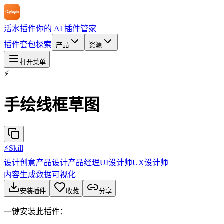
活水插件
你的 AI 插件管家
插件
套包
探索
产品
资源
打开菜单
⚡
手绘线框草图
⚡
Skill
设计创意
产品设计
产品经理
UI设计师
UX设计师
内容生成
数据可视化
安装插件
收藏
分享
一键安装此插件：