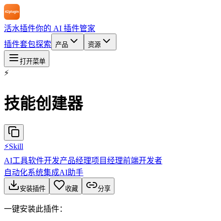
活水插件
你的 AI 插件管家
插件
套包
探索
产品
资源
打开菜单
⚡
技能创建器
⚡
Skill
AI工具
软件开发
产品经理
项目经理
前端开发者
自动化
系统集成
AI助手
安装插件
收藏
分享
一键安装此插件：