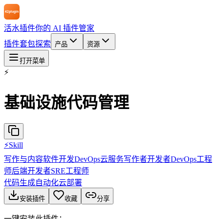
活水插件
你的 AI 插件管家
插件
套包
探索
产品
资源
打开菜单
⚡
基础设施代码管理
⚡
Skill
写作与内容
软件开发
DevOps
云服务
写作者
开发者
DevOps工程
师
后端开发者
SRE工程师
代码生成
自动化
云部署
安装插件
收藏
分享
一键安装此插件：