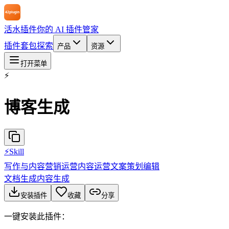
活水插件
你的 AI 插件管家
插件
套包
探索
产品
资源
打开菜单
⚡
博客生成
⚡
Skill
写作与内容
营销运营
内容运营
文案策划
编辑
文档生成
内容生成
安装插件
收藏
分享
一键安装此插件：