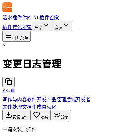
活水插件
你的 AI 插件管家
插件
套包
探索
产品
资源
打开菜单
⚡
变更日志管理
⚡
Skill
写作与内容
软件开发
产品经理
后端开发者
文件处理
文档生成
自动化
安装插件
收藏
分享
一键安装此插件：