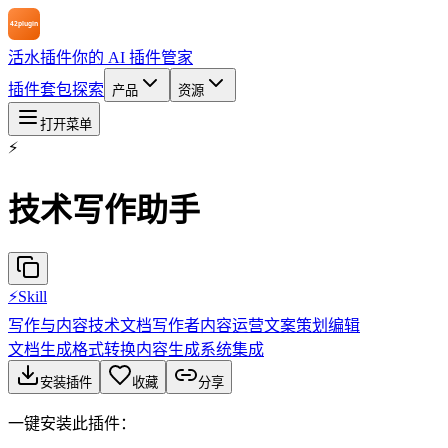
活水插件
你的 AI 插件管家
插件
套包
探索
产品
资源
打开菜单
⚡
技术写作助手
⚡
Skill
写作与内容
技术文档
写作者
内容运营
文案策划
编辑
文档生成
格式转换
内容生成
系统集成
安装插件
收藏
分享
一键安装此插件：