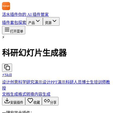
活水插件
你的 AI 插件管家
插件
套包
探索
产品
资源
打开菜单
⚡
科研幻灯片生成器
⚡
Skill
设计创意
科学研究
演示设计
PPT演示
科研人员
博士生
培训师
教
授
文档生成
格式转换
内容生成
安装插件
收藏
分享
一键安装此插件：